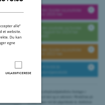
DANISH
Læs den fysiske og psykiske
APV for 2025 her
ccepter alle”
Læs den psykiske og fysiske
 et website.
SPOT rapport for 2024 her
(engelsk)
irekte. Du kan
uger egne
Læs den fysiske og psykiske
APV for 2022 her
POWER BI
Arbejdsmiljøstatistik
UKLASSIFICEREDE
Den årlige arbejdsmiljødrøftelse foretages i
slutningen af året og er arkiveret i WorkZone på
LAMU sagen ved det pågældende år, drøftelsen