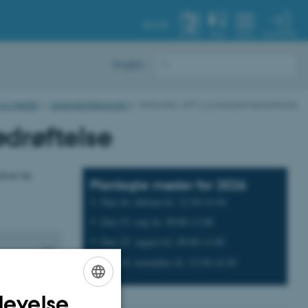
AU.DK
MIN PROFIL
SYSTEM
FIND
MENU
English
 og møder
Arbejdsmiljøudvalg
Referater, APV og arbejdsmiljødrøftelse
ødrøftelse
bout the
Planlagte møder for 2026
Den 26. februar kl. 12:30-14:30
Den 25. maj kl. 09:00-11:00
Den 25. august kl. 09:00-11:00
Den 18. november kl. 12:30-14:30
levelse
ENGLISH