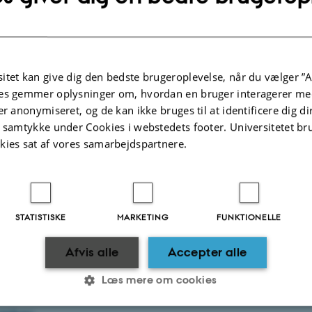
 fra 2025
ember
itet kan give dig den bedste brugeroplevelse, når du vælger ”A
es gemmer oplysninger om, hvordan en bruger interagerer med
ptember
er anonymiseret, og de kan ikke bruges til at identificere dig d
t samtykke under Cookies i webstedets footer. Universitetet br
kies sat af vores samarbejdspartnere.
gust
STATISTISKE
MARKETING
FUNKTIONELLE
uar
Afvis alle
Accepter alle
Læs mere om cookies
 fra 2024