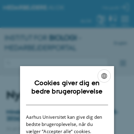
MEDARBEJDERE
.AU.DK
Min profil
AU.DK
SYSTEM
FIND
MENU
INSTITUT FOR
BIOLOGI
-
English
MEDARBEJDERPORTAL
Cookies giver dig en
ENGLISH
bedre brugeroplevelse
Nyheder og events
DANISH
Mindeord: Heidi Meldgaard Jensen (1975-
Aarhus Universitet kan give dig den
2026)
bedste brugeroplevelse, når du
24. juli 2026
-
Department of Biology
vælger ”Accepter alle” cookies.