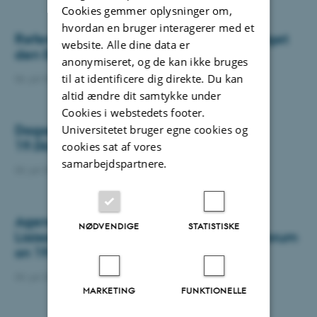
Cookies gemmer oplysninger om,
hvordan en bruger interagerer med et
Referat fra Forsknings- og erhvervsudvalget
website. Alle dine data er
den 08-06-2026
anonymiseret, og de kan ikke bruges
til at identificere dig direkte. Du kan
06. juli 2026
-
Department of Biology
altid ændre dit samtykke under
Cookies i webstedets footer.
Dagsorden med referat LSU møde den
Universitetet bruger egne cookies og
19.06.2026
cookies sat af vores
samarbejdspartnere.
03. juli 2026
-
Department of Biology
Agenda and minutes joint meeting BIO
NØDVENDIGE
STATISTISKE
Liaison Committee and Departmental Forum
on 19.06.2026
03. juli 2026
-
Department of Biology
MARKETING
FUNKTIONELLE