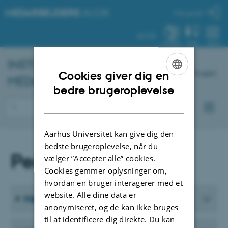
MEDARBEJDERE
.AU.DK
Min profil
AU.DK
SYSTEM
FIND
MENU
INSTITUT FOR
BIOLOGI
-
English
Cookies giver dig en
MEDARBEJDERPORTAL
ENGLISH
bedre brugeroplevelse
DANISH
Aarhus Universitet kan give dig den
bedste brugeroplevelse, når du
Personalemøder
vælger ”Accepter alle” cookies.
Cookies gemmer oplysninger om,
hvordan en bruger interagerer med et
website. Alle dine data er
Mødemateriale fra 2025
anonymiseret, og de kan ikke bruges
til at identificere dig direkte. Du kan