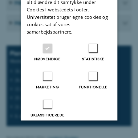
Mødemateriale fra 2024
altid ændre dit samtykke under
Cookies i webstedets footer.
Universitetet bruger egne cookies og
Mødemateriale 2023
cookies sat af vores
samarbejdspartnere.
Planlagte møder
NØDVENDIGE
STATISTISKE
Meeting dates for 2025
30. januar
26, marts
MARKETING
FUNKTIONELLE
12. juni
25. august
21. oktober
UKLASSIFICEREDE
8. december
Accepter alle
Revideret 08.01.2026
-
Louise K. Poulsen