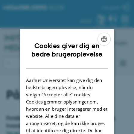
MEDARBEJDERE
.AU.DK
Min profil
AU.DK
SYSTEM
FIND
MENU
INSTITUT FOR
BIOLOGI
-
English
Cookies giver dig en
MEDARBEJDERPORTAL
ENGLISH
bedre brugeroplevelse
DANISH
Aarhus Universitet kan give dig den
bedste brugeroplevelse, når du
På rejse
vælger ”Accepter alle” cookies.
Cookies gemmer oplysninger om,
hvordan en bruger interagerer med et
website. Alle dine data er
Forsikringer på rejse – vær opmærksom på,
anonymiseret, og de kan ikke bruges
hvordan du er dækket
til at identificere dig direkte. Du kan
Når du skal på rejse i udlandet
- Læg her især mærke til: