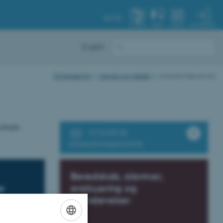
AU.DK
MIN PROFIL
SYSTEM
FIND
MENU
English
Organisering
Udvalg og møder
Arbejdsmiljøudvalg
arbejde.
POWER BI
Arbejdsmiljøstatistik
Beredskab, alarmer,
e
evakuering og
brandøvelser