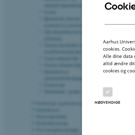
Cookie
arbejdsmiljødrøftelse
Kurser
Beredskab, alarmer,
evakuering og brandøvelser
Når arbejdstilsynet kommer
på besøg
Når arb
Aarhus Univers
Gasser, kemikalier og
komme
cookies. Cooki
kræftfremkaldende stoffer
Alle dine data 
Fysisk arbejdsmiljø
altid ændre di
Psykisk arbejdsmiljø
cookies og coo
Sikkerhed og
sikkerhedshåndbøger
Forsikringer
Feltarbejde - guides
NØDVENDIGE
Forsknings- og erhvervsudvalget
Kurser
Institutforum
Personalemøder
Diversitetsudvalg
Ph.d.-programudvalget