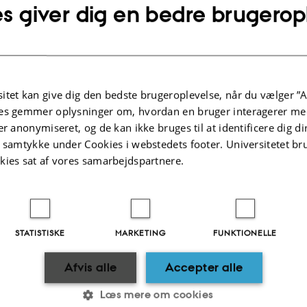
s giver dig en bedre brugerop
ejdstilsynet
Forsikringer, arbejd
itet kan give dig den bedste brugeroplevelse, når du vælger ”A
r på besøg
og tjenestebiler
es gemmer oplysninger om, hvordan en bruger interagerer med
er anonymiseret, og de kan ikke bruges til at identificere dig d
t samtykke under Cookies i webstedets footer. Universitetet br
kies sat af vores samarbejdspartnere.
STATISTISKE
MARKETING
FUNKTIONELLE
Fysisk arbejdsmiljø
Afvis alle
Accepter alle
Læs mere om cookies