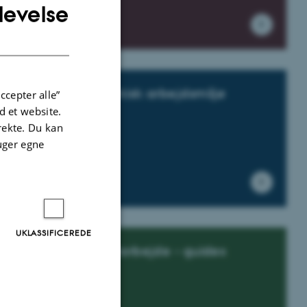
levelse
ENGLISH
DANISH
sskader
Psykisk arbejdsmiljø
ccepter alle”
 et website.
irekte. Du kan
uger egne
UKLASSIFICEREDE
Feltarbejde - guides