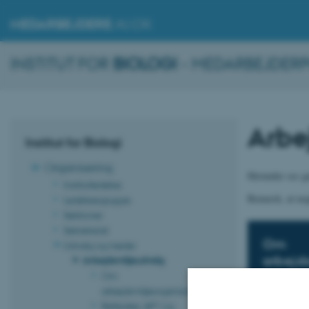
MEDARBEJDERE
.AU.DK
INSTITUT FOR
BIOLOGI
- MEDARBEJDER
Arbe
Institut for Biologi
Organisering
Herunder ses gu
Institutledelse
Bemærk, at nogl
Ledelsesgruppe
Sektioner
Sekretariat
Om
Udvalg og møder
arbejd
Arbejdsmiljøudvalg
Om
arbejdsmiljøorganisationen
Referater, APV og