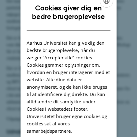
Der kan maksimalt være 12 medlemmer og udvalget sammensættes
Cookies giver dig en
paritetisk af fastansatte undervisere og studerende. Medlemmerne
ENGLISH
udpeges af prodekanen efter indstilling fra institutlederen. Fast
bedre brugeroplevelse
medlem og formand er den uddannelsesansvarlige for
DANISH
biologiuddannelsen.
Det er besluttet, at der indstilles et medlem fra hver de 5 sektioner,
Aarhus Universitet kan give dig den
som ikke er repræsenteret af uddannelsesansvarlig. Institut for Biologi
bedste brugeroplevelse, når du
får et fast medlem af udvalget, og BFU indstiller de 6
vælger ”Accepter alle” cookies.
studenterrepræsentanter.
Cookies gemmer oplysninger om,
Der er lavet aftale omkring at Institut fra Ecoscience har et fast
hvordan en bruger interagerer med et
medlem af udvalget, således at Silkeborg og Roskilde er repræsenteret,
website. Alle dine data er
og BFU indstiller 6 studenterrepræsentanter. Der er desuden en
anonymiseret, og de kan ikke bruges
observatør fra den sektion som den uddannelsesansvarlige kommer fra
til at identificere dig direkte. Du kan
(Akvatisk Biologi). Desuden får viceinstitutlederen,
altid ændre dit samtykke under
uddannelsesrådgiveren og studenterstudievejlederen for biologi hver en
observatørpost i udvalget.
Cookies i webstedets footer.
Universitetet bruger egne cookies og
Udgangspunktet er, at udpegningsperioden er 3 år.
cookies sat af vores
samarbejdspartnere.
Udvalgets medlemmer pr. 1. januar 2020