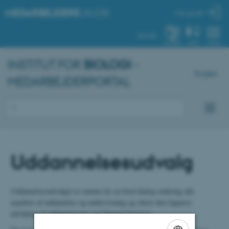
MEDARBEJDERE
.AU.DK
Min profil
AU.DK
SYSTEM
FIND
MENU
INSTITUT FOR
BIOLOGI
-
English
MEDARBEJDERPORTAL
Uddannelsesudvalg
Uddannelsesudvalget er ramme for en bred dialog omkring alle
aspekter af uddannelse og undervisning og sikrer den fagnære
udvikling af uddannelserne ved Natural Sciences.