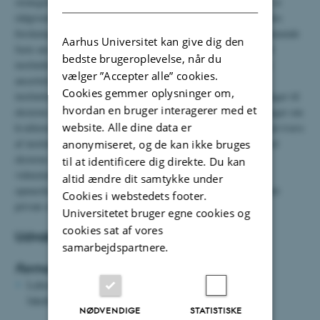
strategiske drøftelser og tværgående erfaringsudveksling. FEU er
rådgivende for institutlederen i relation til udvikling af instituttets
forskningsstrategi og i relation til forskningsspørgsmål og kommende
Aarhus Universitet kan give dig den
faste ansættelser. I forbindelse med det sidste rådgiver udvalget
bedste brugeroplevelse, når du
institutlederen i forhold til stillingsopslag og er repræsenteret i
vælger ”Accepter alle” cookies.
ansættelsesudvalget. FEU er desuden rådgivende i forhold til
Cookies gemmer oplysninger om,
instituttets videnskabelige personale i forbindelse med ansøgninger til
hvordan en bruger interagerer med et
eksterne fonde. Formålet er at fremme de strategiske målsætninger om
website. Alle dine data er
kvaliteten af instituttets forskning, skabe større faglig synergi på tværs
af instituttets sektioner, samt sikre høj kvalitet i forbindelse med
anonymiseret, og de kan ikke bruges
eksterne fondsansøgninger samt rekruttering og udvikling af
til at identificere dig direkte. Du kan
videnskabeligt personale. Desuden skal FEU have løbende
altid ændre dit samtykke under
opmærksomhed på muligheder for dialog og samarbejde med det
Cookies i webstedets footer.
private erhvervsliv.
Universitetet bruger egne cookies og
cookies sat af vores
Udvalgets medlemmer
samarbejdspartnere.
Formand
Lektor
Kasper Urup Kjeldsen
- Mikrobiologi (medlem af
fakultetets Forsknings- og erhvervsudvalg)
NØDVENDIGE
STATISTISKE