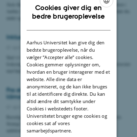
Årets Kapsejlads løber af stablen den 24. april i Universitetsparken i
Cookies giver dig en
Aarhus. Det betyder ændrede tilkørsels- og parkeringsforhold både før,
ENGLISH
bedre brugeroplevelse
under og…
DANISH
Inklusion handler også om sprog
Aarhus Universitet kan give dig den
07. april 2026
-
Department of Biology
bedste brugeroplevelse, når du
vælger ”Accepter alle” cookies.
Skal vi tale dansk eller engelsk til møderne? Og hvad med
frokostpausen? Det er ikke altid helt enkelt at være et dansk universitet
Cookies gemmer oplysninger om,
med høje…
hvordan en bruger interagerer med et
website. Alle dine data er
anonymiseret, og de kan ikke bruges
Fra strategi til handling: AU lancerer
til at identificere dig direkte. Du kan
klimahandleplan 2026
altid ændre dit samtykke under
07. april 2026
-
Department of Biology
Cookies i webstedets footer.
Universitetet bruger egne cookies og
Bæredygtighed er et strategisk fokusområde i Aarhus Universitets
cookies sat af vores
Strategi 2030. Med klimahandleplanen for 2026 omsætter AU
ambitionen om at være en…
samarbejdspartnere.