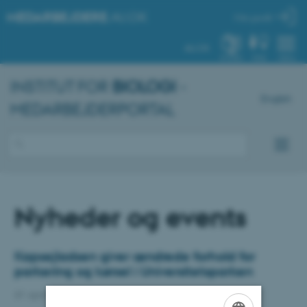
MEDARBEJDERE
.AU.DK
Min profil
AU.DK
SYSTEM
FIND
MENU
INSTITUT FOR
BIOLOGI
-
English
MEDARBEJDERPORTAL
Nyheder og events
Kapsejladsen giver ændrede forhold for
parkering og kørsel i Universitetsparken
07. april 2026
-
Department of Biology