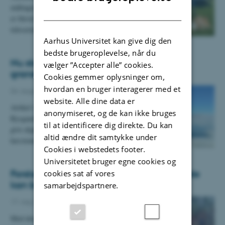
målinger af klimaet og miljøet i Østgrønland. Det
DANISH
er blevet til en række yderst værdigfulde
tidsserier…
Aarhus Universitet kan give dig den
bedste brugeroplevelse, når du
Nu skal det iskolde hav ved Grønland
vælger ”Accepter alle” cookies.
granskes
Cookies gemmer oplysninger om,
hvordan en bruger interagerer med et
04. august 2021
-
Department of Biology
website. Alle dine data er
Artikel i Kristeligt Dagblad: professor Søren
anonymiseret, og de kan ikke bruges
Rysgaard leder en forskningsekspedition der skal
til at identificere dig direkte. Du kan
give afgørende viden om de grønlandske
altid ændre dit samtykke under
havstrømme og…
Cookies i webstedets footer.
Universitetet bruger egne cookies og
Forskere finder DNA i vandprøver - metode
cookies sat af vores
kan bruges til at finde nye insektarter
samarbejdspartnere.
17. maj 2021
-
Department of Biology
Med den nye metode kaldet eDNA kan danske