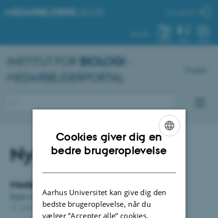
MEDARBEJDERE
.AU.DK
Min profil
AU.DK
SYSTEM
FIND
MENU
INSTITUT FOR
BIOLOGI
-
English
MEDARBEJDERPORTAL
Cookies giver dig en
ENGLISH
Nyheder
bedre brugeroplevelse
DANISH
Medarbejdernyheder
Aarhus Universitet kan give dig den
Rapid echolocation helps toothed whales capture speedy prey
bedste brugeroplevelse, når du
27. oktober 2021
-
Department of Biology
vælger ”Accepter alle” cookies.