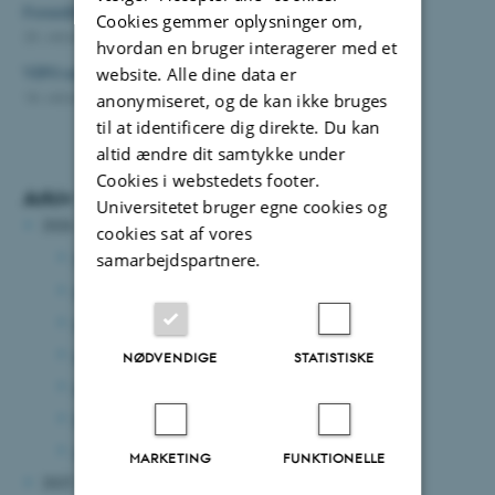
Formidlingstogt sætter fokus på havmiljøet i Lillebælt
Cookies gemmer oplysninger om,
25. oktober 2021
-
Department of Biology
hvordan en bruger interagerer med et
VIPO-millioner til flagermus-computere
website. Alle dine data er
18. oktober 2021
-
Department of Biology
anonymiseret, og de kan ikke bruges
til at identificere dig direkte. Du kan
altid ændre dit samtykke under
Cookies i webstedets footer.
Arkiv
Universitetet bruger egne cookies og
2026
cookies sat af vores
juli 2026
(7 poster)
samarbejdspartnere.
juni 2026
(2 poster)
maj 2026
(3 poster)
april 2026
(8 poster)
NØDVENDIGE
STATISTISKE
marts 2026
(2 poster)
februar 2026
(2 poster)
januar 2026
(6 poster)
MARKETING
FUNKTIONELLE
2025