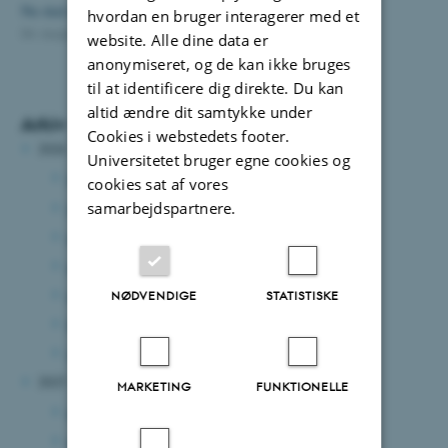
Nu skal det iskolde hav ved Grønland granskes
hvordan en bruger interagerer med et
04. august 2021
-
Department of Biology
website. Alle dine data er
anonymiseret, og de kan ikke bruges
til at identificere dig direkte. Du kan
altid ændre dit samtykke under
Arkiv
Cookies i webstedets footer.
2026
Universitetet bruger egne cookies og
juli 2026
(7 poster)
cookies sat af vores
juni 2026
(2 poster)
samarbejdspartnere.
maj 2026
(3 poster)
april 2026
(8 poster)
marts 2026
(2 poster)
NØDVENDIGE
STATISTISKE
februar 2026
(2 poster)
januar 2026
(6 poster)
2025
MARKETING
FUNKTIONELLE
december 2025
(1 post)
november 2025
(1 post)