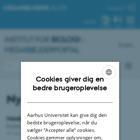
MEDARBEJDERE
.AU.DK
Min profil
AU.DK
SYSTEM
FIND
MENU
INSTITUT FOR
BIOLOGI
-
English
MEDARBEJDERPORTAL
Cookies giver dig en
ENGLISH
bedre brugeroplevelse
Nyheder
DANISH
Aarhus Universitet kan give dig den
Medarbejdernyheder
bedste brugeroplevelse, når du
Forskere gransker grønlandske gradienter
vælger ”Accepter alle” cookies.
09. august 2021
-
Department of Biology
Cookies gemmer oplysninger om,