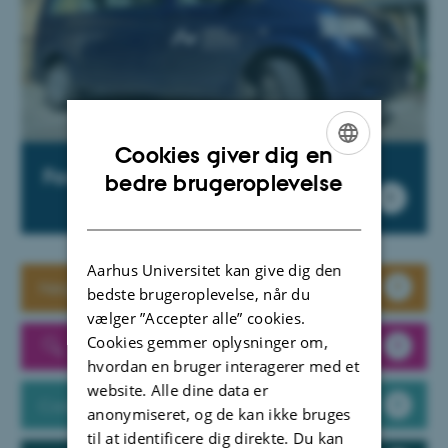
Cookies giver dig en
Faciliteter og services
ENGLISH
bedre brugeroplevelse
DANISH
Aarhus Universitet kan give dig den
Nøgler
bedste brugeroplevelse, når du
vælger ”Accepter alle” cookies.
Cookies gemmer oplysninger om,
Ansvarlig forskningspraksis
hvordan en bruger interagerer med et
website. Alle dine data er
Code of Conduct
anonymiseret, og de kan ikke bruges
til at identificere dig direkte. Du kan