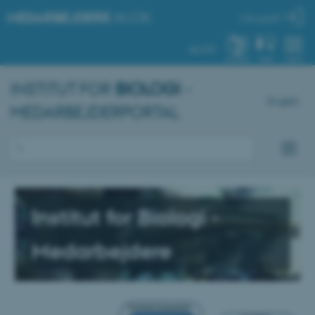
MEDARBEJDERE
.AU.DK
Min profil
AU.DK
SYSTEM
FIND
MENU
INSTITUT FOR
BIOLOGI
-
English
MEDARBEJDERPORTAL
Institut for Biologi -
Medarbejdere